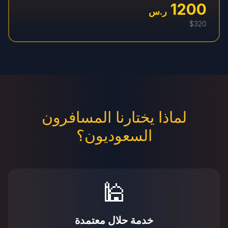
1200
ر.س
$
320
لماذا يختارنا المسافرون
السعوديون؟
🕌
خدمة حلال معتمدة