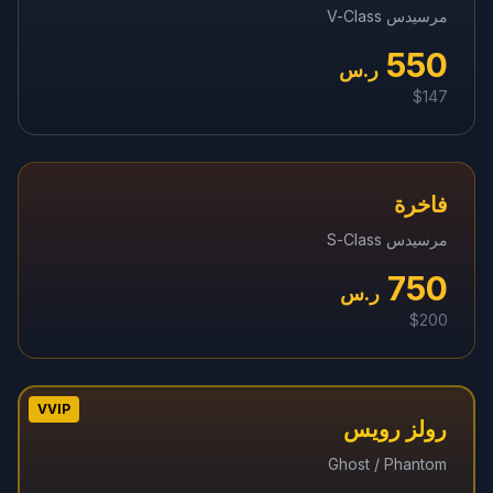
مرسيدس V-Class
550
ر.س
$
147
فاخرة
مرسيدس S-Class
750
ر.س
$
200
VVIP
رولز رويس
Ghost / Phantom