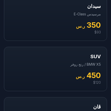
سيدان
مرسيدس E-Class
350
ر.س
$
93
SUV
BMW X5 / رنج روفر
450
ر.س
$
120
ڤان