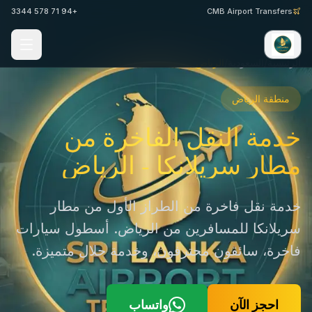
+94 71 578 3344
CMB Airport Transfers
الرئيسية
/
السعودية
/
الرياض
منطقة الرياض
خدمة النقل الفاخرة من
مطار سريلانكا - الرياض
خدمة نقل فاخرة من الطراز الأول من مطار
سريلانكا للمسافرين من الرياض. أسطول سيارات
فاخرة، سائقون محترفون، وخدمة حلال متميزة.
احجز الآن
واتساب