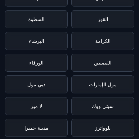
القوز
السطوة
الكرامة
البرشاء
القصيص
الورقاء
مول الإمارات
دبي مول
سيتي ووك
لا مير
بلوواترز
مدينة جميرا