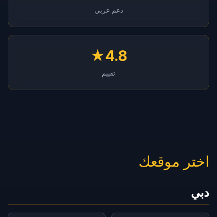
دعم عربي
4.8★
تقييم
اختر موقعك
دبي