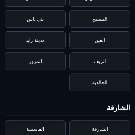
المصفح
بني ياس
العين
مدينة زايد
الريف
المرور
الخالدية
الشارقة
الشارقة
القاسمية