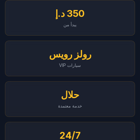
350 د.إ
Instant WhatsApp Quote
يبدأ من
Explore Tours & Day Trips
Book Now
رولز رويس
سيارات VIP
حلال
خدمة معتمدة
24/7