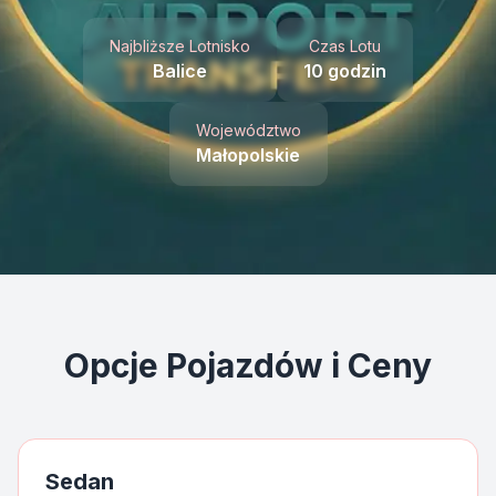
Najbliższe Lotnisko
Czas Lotu
Instant WhatsApp Quote
Balice
10 godzin
Explore Tours & Day Trips
Województwo
Book Now
Małopolskie
Opcje Pojazdów i Ceny
Sedan