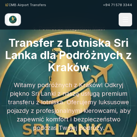
CMB Airport Transfers
+94 71 578 3344
← Powrót do Wszystkich Miast
Transfer z Lotniska Sri
Lanka dla Podróżnych z
Kraków
Witamy podróżnych z Kraków! Odkryj
piękno Sri Lanki z naszą usługą premium
transferu z lotniska. Oferujemy luksusowe
pojazdy z profesjonalnymi kierowcami, aby
zapewnić komfort i bezpieczeństwo
podczas Twojej podróży.