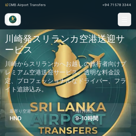
CMB Airport Transfers
+94 71 578 3344
ホーム
/
日本
/
川崎
川崎発スリランカ空港送迎サ
ービス
川崎からスリランカへお越しの旅行者向けプ
レミアム空港送迎サービス。透明な料金設
定、プロフェッショナルなドライバー、フラ
イト追跡込み。
最寄り空港
飛行時間
HND
9-10時間