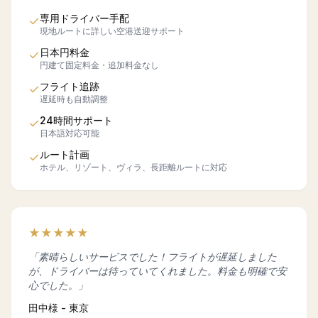
専用ドライバー手配
✓
現地ルートに詳しい空港送迎サポート
日本円料金
✓
円建て固定料金・追加料金なし
フライト追跡
✓
遅延時も自動調整
24時間サポート
✓
日本語対応可能
ルート計画
✓
ホテル、リゾート、ヴィラ、長距離ルートに対応
★
★
★
★
★
「素晴らしいサービスでした！フライトが遅延しました
が、ドライバーは待っていてくれました。料金も明確で安
心でした。」
田中様 - 東京