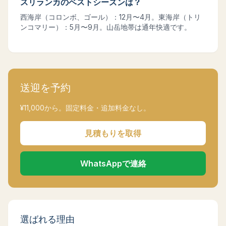
スリランカのベストシーズンは？
西海岸（コロンボ、ゴール）：12月〜4月。東海岸（トリ
ンコマリー）：5月〜9月。山岳地帯は通年快適です。
送迎を予約
¥
11,000
から。固定料金・追加料金なし。
見積もりを取得
WhatsAppで連絡
選ばれる理由