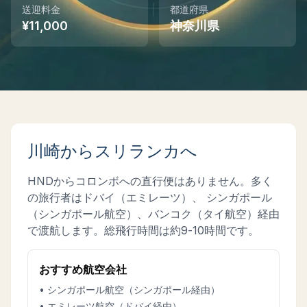
送迎料金
都道府県
¥
11,000
神奈川県
Instant WhatsApp Quote
Explore Tours & Day Trips
Book Now
川崎
からスリランカへ
HND
からコロンボへの直行便はありません。多く
の旅行者はドバイ（エミレーツ）、 シンガポール
（シンガポール航空）、バンコク（タイ航空）経由
で渡航します。総飛行時間は約
9-10時間
です。
おすすめ航空会社
• シンガポール航空（シンガポール経由）
• エミレーツ航空（ドバイ経由）