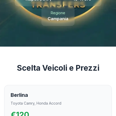
Instant WhatsApp Quote
Regione
Campania
Explore Tours & Day Trips
Book Now
Scelta Veicoli e Prezzi
Berlina
Toyota Camry, Honda Accord
€
120