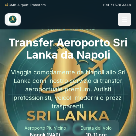
CMB Airport Transfers
+94 71 578 3344
← Torna a Tutte le Città
Transfer Aeroporto Sri
Lanka da Napoli
Viaggia comodamente da Napoli allo Sri
Lanka con il nostro servizio di transfer
aeroportuale premium. Autisti
professionisti, veicoli moderni e prezzi
trasparenti.
Aeroporto Più Vicino
Durata del Volo
Napoli (NAP)
10-11 ore