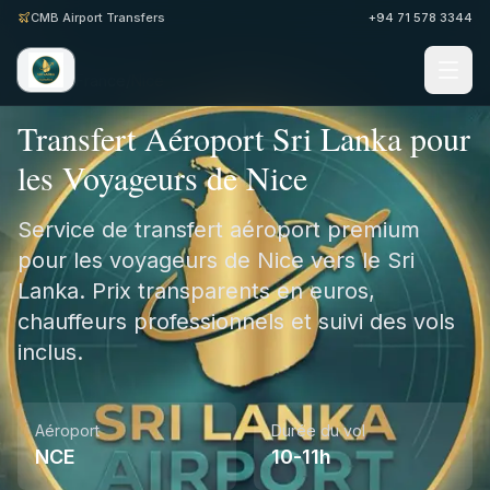
CMB Airport Transfers
+94 71 578 3344
Accueil
/
France
/
Nice
Transfert Aéroport Sri Lanka pour
les Voyageurs de Nice
Service de transfert aéroport premium
pour les voyageurs de Nice vers le Sri
Lanka. Prix transparents en euros,
chauffeurs professionnels et suivi des vols
inclus.
Aéroport
Durée du vol
NCE
10-11h