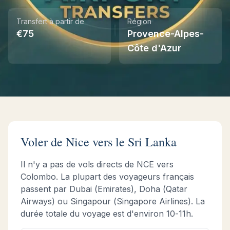
Transfert à partir de
Région
Instant WhatsApp Quote
€
75
Provence-Alpes-
Côte d'Azur
Explore Tours & Day Trips
Book Now
Voler de
Nice
vers le Sri Lanka
Il n'y a pas de vols directs de
NCE
vers
Colombo. La plupart des voyageurs français
passent par Dubai (Emirates), Doha (Qatar
Airways) ou Singapour (Singapore Airlines). La
durée totale du voyage est d'environ
10-11h
.