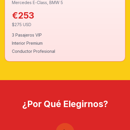
Mercedes E-Class, BMW 5
€
253
$
275
USD
3 Pasajeros VIP
Interior Premium
Conductor Profesional
¿Por Qué Elegirnos?