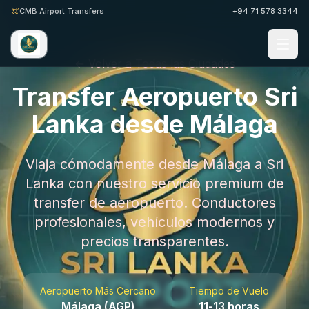
CMB Airport Transfers
+94 71 578 3344
← Volver a Todas las Ciudades
Transfer Aeropuerto Sri
Lanka desde Málaga
Viaja cómodamente desde Málaga a Sri
Lanka con nuestro servicio premium de
transfer de aeropuerto. Conductores
profesionales, vehículos modernos y
precios transparentes.
Aeropuerto Más Cercano
Tiempo de Vuelo
Málaga (AGP)
11-13 horas