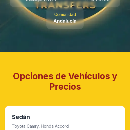
Instant WhatsApp Quote
Comunidad
Andalucía
Explore Tours & Day Trips
Book Now
Opciones de Vehículos y
Precios
Sedán
Toyota Camry, Honda Accord