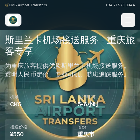
CMB Airport Transfers
+94 71 578 3344
首页
/
中国
/
重庆
斯里兰卡机场接送服务 - 重庆旅
客专享
为重庆旅客提供优质斯里兰卡机场接送服务。
透明人民币定价、专业司机、航班追踪服务。
机场
飞行时间
CKG
5-6小时
接送价格
省份
¥
550
重庆市