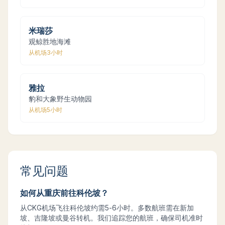
米瑞莎
观鲸胜地海滩
从机场
3小时
雅拉
豹和大象野生动物园
从机场
5小时
常见问题
如何从重庆前往科伦坡？
从CKG机场飞往科伦坡约需5-6小时。多数航班需在新加
坡、吉隆坡或曼谷转机。我们追踪您的航班，确保司机准时