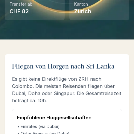
Transfer ab
Kanton
CHF
82
Zürich
Instant WhatsApp Quote
Explore Tours & Day Trips
Book Now
Fliegen von
Horgen
nach Sri Lanka
Es gibt keine Direktflüge von
ZRH
nach
Colombo. Die meisten Reisenden fliegen über
Dubai, Doha oder Singapur.
Die Gesamtreisezeit
beträgt ca.
10h
.
Empfohlene Fluggesellschaften
• Emirates (via Dubai)
• Qatar Airways (via Doha)