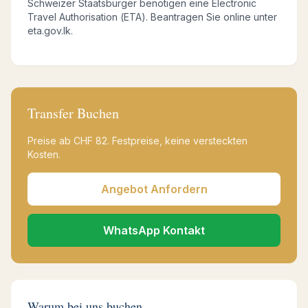
Schweizer Staatsbürger benötigen eine Electronic
Travel Authorisation (ETA). Beantragen Sie online unter
eta.gov.lk.
Transfer Buchen
Preise ab
CHF
82
.
Festpreise, keine versteckten
Kosten.
Angebot Anfordern
WhatsApp Kontakt
Warum bei uns buchen