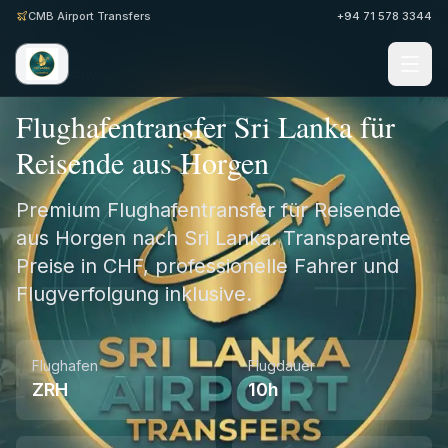
CMB Airport Transfers
+94 71 578 3344
Home
/
Schweiz
/
Horgen
Flughafentransfer Sri Lanka für
Reisende aus Horgen
Premium Flughafentransfer für Reisende
aus Horgen nach Sri Lanka. Transparente
Preise in CHF, professionelle Fahrer und
Flugverfolgung inklusive.
Flughafen
Flugdauer
ZRH
10h